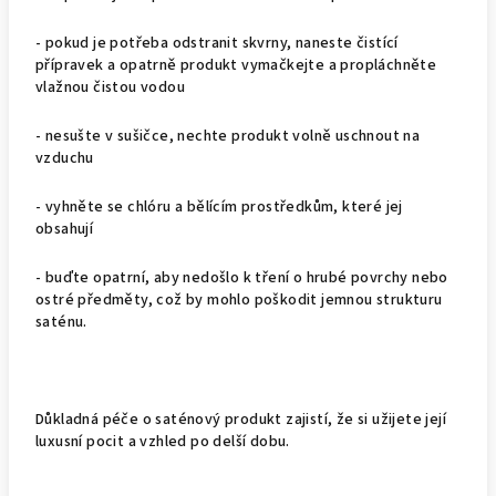
- pokud je potřeba odstranit skvrny, naneste čistící
přípravek a opatrně produkt vymačkejte a propláchněte
vlažnou čistou vodou
- nesušte v sušičce, nechte produkt volně uschnout na
vzduchu
- vyhněte se chlóru a bělícím prostředkům, které jej
obsahují
- buďte opatrní, aby nedošlo k tření o hrubé povrchy nebo
ostré předměty, což by mohlo poškodit jemnou strukturu
saténu.
Důkladná péče o saténový produkt zajistí, že si užijete její
luxusní pocit a vzhled po delší dobu.