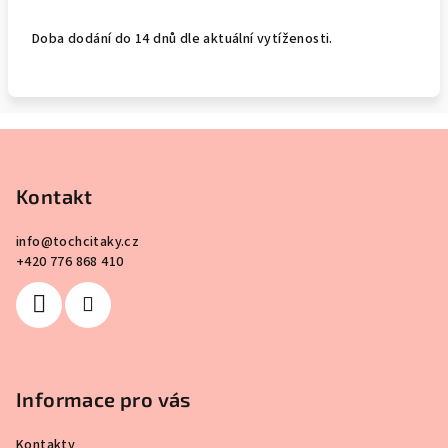
Doba dodání do 14 dnů dle aktuální vytíženosti.
Z
á
p
Kontakt
a
info
@
tochcitaky.cz
t
+420 776 868 410
í
Informace pro vás
Kontakty