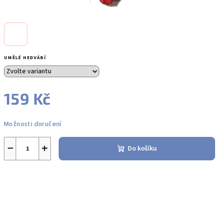
UMĚLÉ HEDVÁBÍ
159 Kč
Měrná
Možnosti doručení
cena:
−
+
Do košíku