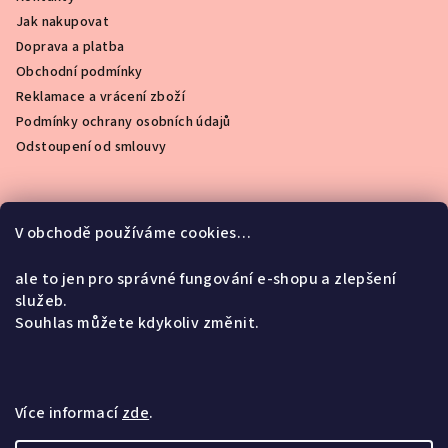
Jak nakupovat
Doprava a platba
Obchodní podmínky
Reklamace a vrácení zboží
Podmínky ochrany osobních údajů
Odstoupení od smlouvy
V obchodě používáme cookies…
Instagram
ale to jen pro správné fungování e-shopu a zlepšení
služeb.
Souhlas můžete kdykoliv změnit.
Facebook
Více informací
zde
.
Copyright 2026
To chci taky
. Všechna práva vyhrazena.
Upravit nastavení cookies