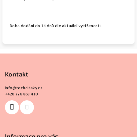
Doba dodání do 14 dnů dle aktuální vytíženosti.
Z
á
p
Kontakt
a
info
@
tochcitaky.cz
t
+420 776 868 410
í
Informace pro vás