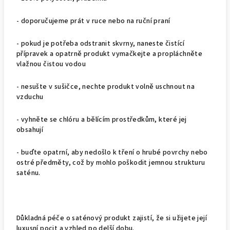
- doporučujeme prát v ruce nebo na ruční praní
- pokud je potřeba odstranit skvrny, naneste čistící
přípravek a opatrně produkt vymačkejte a propláchněte
vlažnou čistou vodou
- nesušte v sušičce, nechte produkt volně uschnout na
vzduchu
- vyhněte se chlóru a bělícím prostředkům, které jej
obsahují
- buďte opatrní, aby nedošlo k tření o hrubé povrchy nebo
ostré předměty, což by mohlo poškodit jemnou strukturu
saténu.
Důkladná péče o saténový produkt zajistí, že si užijete její
luxusní pocit a vzhled po delší dobu.