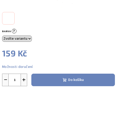
?
BARVA
159 Kč
Měrná
Možnosti doručení
cena:
−
+
Do košíku