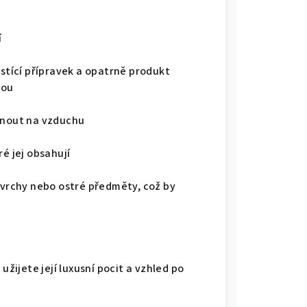
í
istící přípravek a opatrně produkt
dou
chnout na vzduchu
é jej obsahují
ovrchy nebo ostré předměty, což by
užijete její luxusní pocit a vzhled po