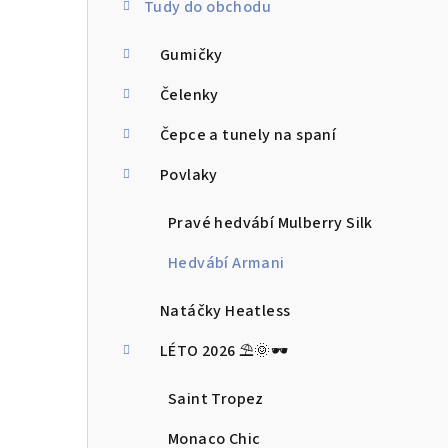
Tudy do obchodu
t
Gumičky
r
a
Čelenky
n
Čepce a tunely na spaní
n
Povlaky
í
Pravé hedvábí Mulberry Silk
p
Hedvábí Armani
a
Natáčky Heatless
n
LÉTO 2026 ⛱️🌞🕶️
e
l
Saint Tropez
Monaco Chic