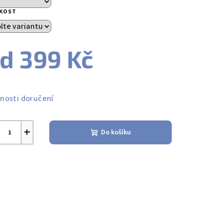
IKOST
od
399 Kč
ná
a:
nosti doručení
+
Do košíku