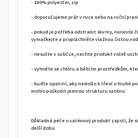
- 100% polyester, zip
- doporučujeme prát v ruce nebo na ruční pran
- pokud je potřeba odstranit skvrny, naneste č
vymačkejte a propláchněte vlažnou čistou vo
- nesušte v sušičce, nechte produkt volně us
- vyhněte se chlóru a bělícím prostředkům, kter
- buďte opatrní, aby nedošlo k tření o hrubé p
mohlo poškodit jemnou strukturu saténu.
Důkladná péče o saténový produkt zajistí, že si 
delší dobu.