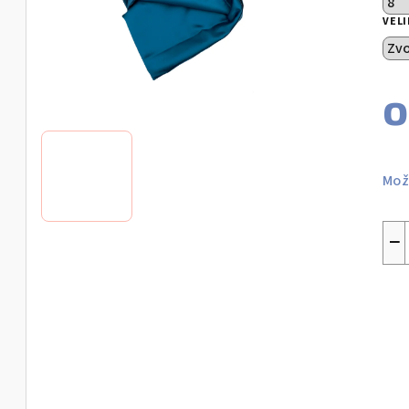
VEL
Měr
cen
Mož
−