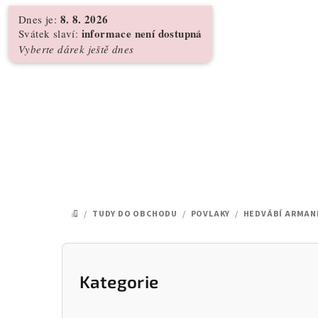
Přejít
8. 8. 2026
Dnes je:
na
informace není dostupná
Svátek slaví:
obsah
Vyberte dárek ještě dnes
/
TUDY DO OBCHODU
/
POVLAKY
/
HEDVÁBÍ ARMAN
DOMŮ
P
o
Kategorie
Přeskočit
kategorie
s