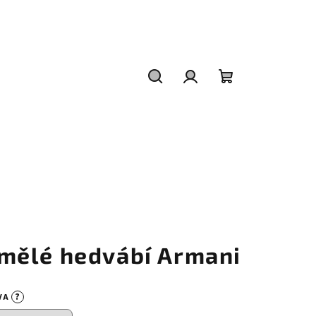
Hledat
Přihlášení
Nákupní
košík
mělé hedvábí Armani
?
VA