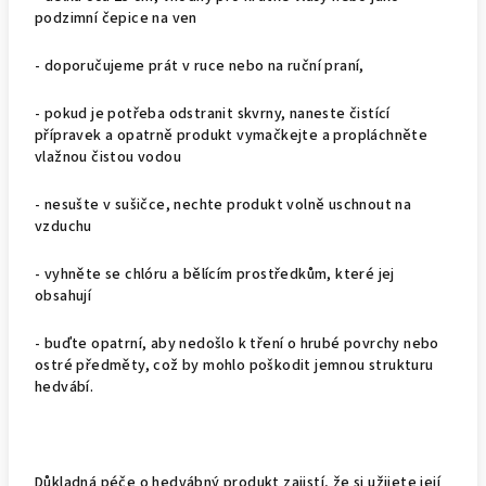
podzimní čepice na ven
- doporučujeme prát v ruce nebo na ruční praní,
- pokud je potřeba odstranit skvrny, naneste čistící
přípravek a opatrně produkt vymačkejte a propláchněte
vlažnou čistou vodou
- nesušte v sušičce, nechte produkt volně uschnout na
vzduchu
- vyhněte se chlóru a bělícím prostředkům, které jej
obsahují
- buďte opatrní, aby nedošlo k tření o hrubé povrchy nebo
ostré předměty, což by mohlo poškodit jemnou strukturu
hedvábí.
Důkladná péče o hedvábný produkt zajistí, že si užijete její