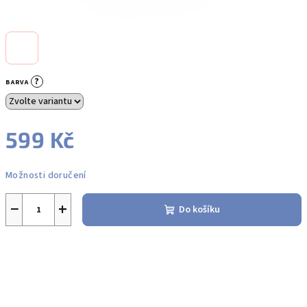
?
BARVA
599 Kč
Měrná
Možnosti doručení
cena:
−
+
Do košíku