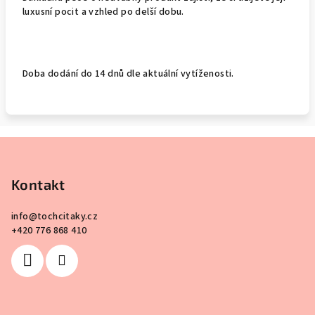
luxusní pocit a vzhled po delší dobu.
Doba dodání do 14 dnů dle aktuální vytíženosti.
Z
á
p
Kontakt
a
info
@
tochcitaky.cz
t
+420 776 868 410
í