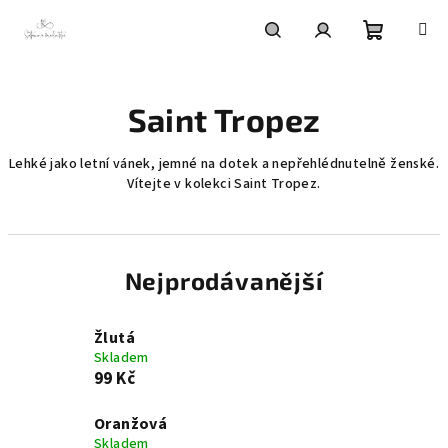
Přejít
na
obsah
Nákupní
Hledat
Přihlášení
Saint Tropez
košík
Lehké jako letní vánek, jemné na dotek a nepřehlédnutelně ženské.
Vítejte v kolekci Saint Tropez.
Nejprodávanější
Žlutá
Skladem
99 Kč
Oranžová
Skladem