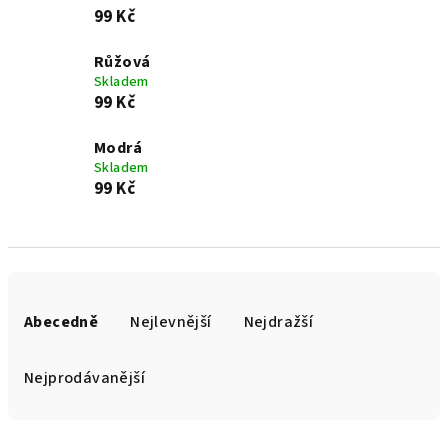
99 Kč
Růžová
Skladem
99 Kč
Modrá
Skladem
99 Kč
Ř
a
Abecedně
Nejlevnější
Nejdražší
z
e
Nejprodávanější
n
í