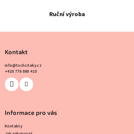
p
r
Ruční výroba
v
k
y
Z
v
á
ý
p
Kontakt
p
a
i
info
@
tochcitaky.cz
s
t
+420 776 868 410
u
í
Informace pro vás
Kontakty
Jak nakupovat