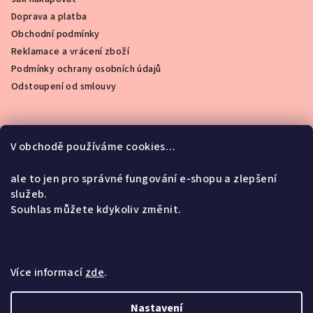
Doprava a platba
Obchodní podmínky
Reklamace a vrácení zboží
Podmínky ochrany osobních údajů
Odstoupení od smlouvy
V obchodě používáme cookies…
Instagram
ale to jen pro správné fungování e-shopu a zlepšení
služeb.
Souhlas můžete kdykoliv změnit.
Facebook
Více informací
zde
.
Copyright 2026
To chci taky
. Všechna práva vyhrazena.
Upravit nastavení cookies
Nastavení